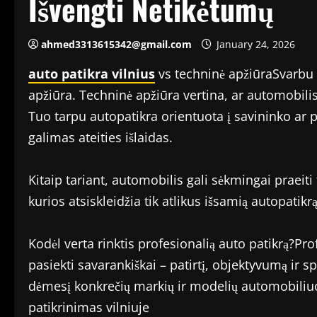
Išvengti Netikėtumų
ahmed3313615342@gmail.com
January 24, 2026
auto patikra vilnius
vs techninė apžiūraSvarbu s
apžiūra. Techninė apžiūra vertina, ar automobili
Tuo tarpu autopatikra orientuota į savininko ar pi
galimas ateities išlaidas.
Kitaip tariant, automobilis gali sėkmingai praeiti 
kurios atsiskleidžia tik atlikus išsamią autopatikrą
Kodėl verta rinktis profesionalią auto patikrą?Pr
pasiekti savarankiškai – patirtį, objektyvumą ir spe
dėmesį konkrečių markių ir modelių automobiliuo
patikrinimas vilniuje