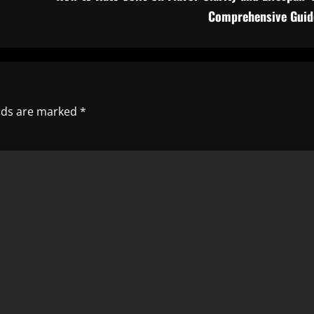
Comprehensive Guid
elds are marked
*