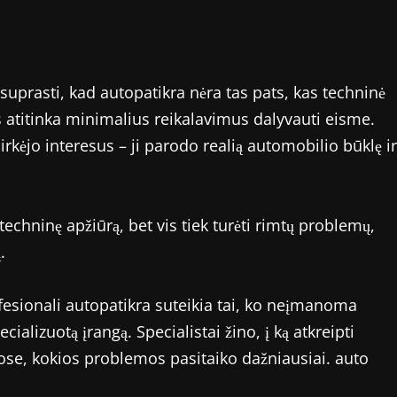
uprasti, kad autopatikra nėra tas pats, kas techninė
s atitinka minimalius reikalavimus dalyvauti eisme.
rkėjo interesus – ji parodo realią automobilio būklę ir
techninę apžiūrą, bet vis tiek turėti rimtų problemų,
.
ofesionali autopatikra suteikia tai, ko neįmanoma
cializuotą įrangą. Specialistai žino, į ką atkreipti
se, kokios problemos pasitaiko dažniausiai. auto