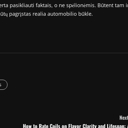
rta pasikliauti faktais, o ne spėlionėmis. Būtent tam i
ūtų pagrįstas realia automobilio būkle.
s
Next
How to Rate Coils on Flavor Clarity and Lifespan: 