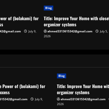
Blog
wer of (bolakami) for
Title: Improve Your Home with close
ss
organizer systems
42@gmail.com
July 9,
ahmed3313615342@gmail.com
July 5,
2026
Blog
e Power of (bolakami) for
Title: Improve Your Home wit
uccess
organizer systems
615342@gmail.com
July 9,
ahmed3313615342@gmail.com
2026