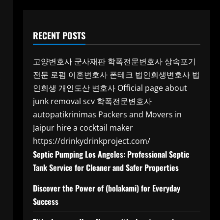
RECENT POSTS
고양변호사
군사재판
학폭전문변호사
상속포기
전문 로펌
이혼변호사
폰테크
법인회생변호사
법
인회생
개인도산 변호사
Official page about
junk removal scv
학폭전문변호사
autopatikrinimas
Packers and Movers in
Jaipur
hire a cocktail maker
https://drinkydrinkproject.com/
Septic Pumping Los Angeles: Professional Septic
Tank Service for Cleaner and Safer Properties
Discover the Power of (bolakami) for Everyday
Success