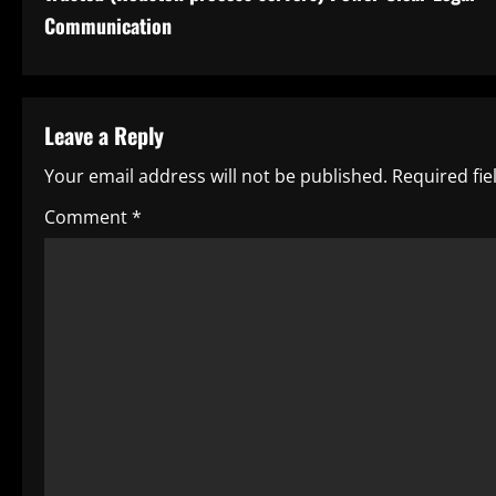
o
Communication
n
t
Leave a Reply
i
Your email address will not be published.
Required fi
n
Comment
*
u
e
R
e
a
d