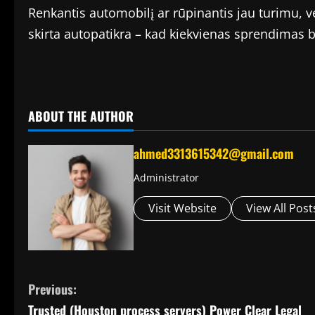
Renkantis automobilį ar rūpinantis jau turimu, ve
skirta autopatikra – kad kiekvienas sprendimas b
ABOUT THE AUTHOR
ahmed3313615342@gmail.com
Administrator
Visit Website
View All Post
C
Previous:
Trusted (Houston process servers) Power Clear Legal