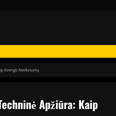
aip Išvengti Netikėtumų
 Techninė Apžiūra: Kaip