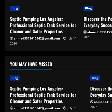
Blog
Blog
Septic Pumping Los Angeles:
Discover the Po
Professional Septic Tank Service for
Everyday Succe
Cleaner and Safer Properties
ahmed33136153
2026
ahmed3313615342@gmail.com
July 11,
2026
YOU MAY HAVE MISSED
Blog
Blog
Septic Pumping Los Angeles:
Discover th
Professional Septic Tank Service for
Everyday S
Cleaner and Safer Properties
ahmed3313
2026
ahmed3313615342@gmail.com
July 11,